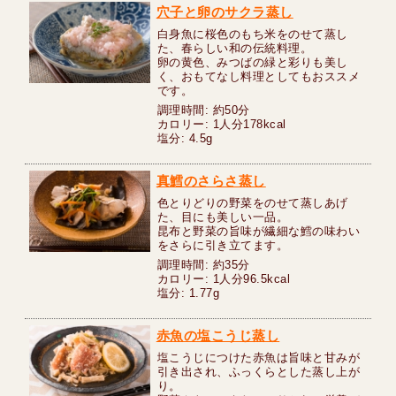
穴子と卵のサクラ蒸し
白身魚に桜色のもち米をのせて蒸し
た、春らしい和の伝統料理。
卵の黄色、みつばの緑と彩りも美し
く、おもてなし料理としてもおススメ
です。
調理時間: 約50分
カロリー: 1人分178kcal
塩分: 4.5g
真鱈のさらさ蒸し
色とりどりの野菜をのせて蒸しあげ
た、目にも美しい一品。
昆布と野菜の旨味が繊細な鱈の味わい
をさらに引き立てます。
調理時間: 約35分
カロリー: 1人分96.5kcal
塩分: 1.77g
赤魚の塩こうじ蒸し
塩こうじにつけた赤魚は旨味と甘みが
引き出され、ふっくらとした蒸し上が
り。