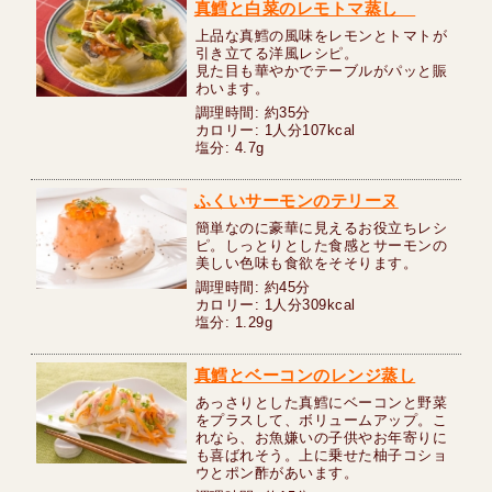
真鱈と白菜のレモトマ蒸し
上品な真鱈の風味をレモンとトマトが
引き立てる洋風レシピ。
見た目も華やかでテーブルがパッと賑
わいます。
調理時間: 約35分
カロリー: 1人分107kcal
塩分: 4.7g
ふくいサーモンのテリーヌ
簡単なのに豪華に見えるお役立ちレシ
ピ。しっとりとした食感とサーモンの
美しい色味も食欲をそそります。
調理時間: 約45分
カロリー: 1人分309kcal
塩分: 1.29g
真鱈とベーコンのレンジ蒸し
あっさりとした真鱈にベーコンと野菜
をプラスして、ボリュームアップ。こ
れなら、お魚嫌いの子供やお年寄りに
も喜ばれそう。上に乗せた柚子コショ
ウとポン酢があいます。