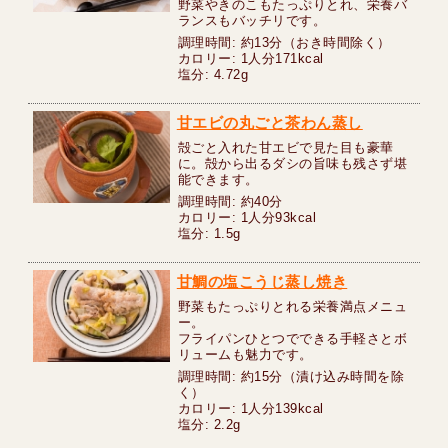
野菜やきのこもたっぷりとれ、栄養バ
ランスもバッチリです。
調理時間: 約13分（おき時間除く）
カロリー: 1人分171kcal
塩分: 4.72g
甘エビの丸ごと茶わん蒸し
殻ごと入れた甘エビで見た目も豪華
に。殻から出るダシの旨味も残さず堪
能できます。
調理時間: 約40分
カロリー: 1人分93kcal
塩分: 1.5g
甘鯛の塩こうじ蒸し焼き
野菜もたっぷりとれる栄養満点メニュ
ー。
フライパンひとつでできる手軽さとボ
リュームも魅力です。
調理時間: 約15分（漬け込み時間を除
く）
カロリー: 1人分139kcal
塩分: 2.2g