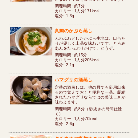
調理時間: 約7分
カロリー: 1人分171kcal
塩分: 1.3g
真鯛のかぶら蒸し
ふわふわとしたかぶら生地は、口当た
りが優しく上品な味わいです。とろみ
あんをたっぷりかけて、どうぞ。
調理時間: 約15分
カロリー: 1人分205kcal
塩分: 2.1g
ハマグリの酒蒸し
定番の酒蒸しは、他の貝でも応用出来
るので覚えておくと便利な一品。凝縮
されたハマグリならではの美味しさが
味わえます。
調理時間: 約8分（砂抜きの時間は除
く）
カロリー: 1人分70kcal
塩分: 2.6g