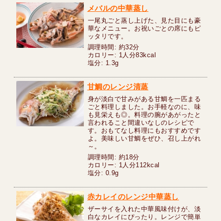
メバルの中華蒸し
一尾丸ごと蒸し上げた、見た目にも豪
華なメニュー。お祝いごとの席にもピ
ッタリです。
調理時間: 約32分
カロリー: 1人分83kcal
塩分: 1.3g
甘鯛のレンジ清蒸
身が淡白で甘みがある甘鯛を一匹まる
ごと料理しました。お手軽なのに、味
も見栄えも◎。料理の腕があがったと
言われること間違いなしのレシピで
す。おもてなし料理にもおすすめです
よ。美味しい甘鯛をぜひ、召し上がれ
～。
調理時間: 約18分
カロリー: 1人分112kcal
塩分: 0.9g
赤カレイのレンジ中華蒸し
ザーサイを入れた中華風味付けが、淡
白なカレイにぴったり。レンジで簡単