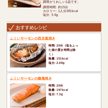
調理がうれしい1品です。
調理時間: 約15分
カロリー: 1人分381kcal
塩分: 5.6g
ふくいサーモンの西京風焼き
時間: 20分（塩をふっ
た後の置き時間は除
く）
熱量: 151kcal
塩分: 2.09g
ふくいサーモンの幽庵焼き
時間: 20分
熱量: 197kcal
塩分: 7.3g