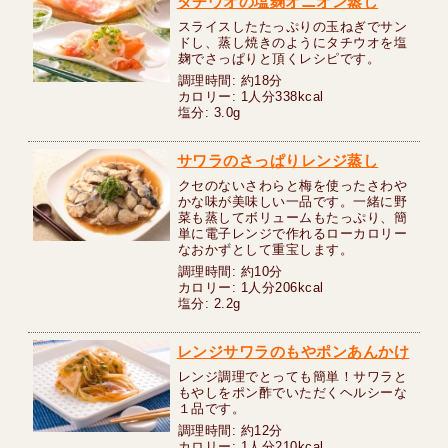
タチウオの塩麹オニオン蒸し
スライスしたたっぷりの玉ねぎでサン
ドし、蒸し焼きのようにタチウオを塩
麹でさっぱりと頂くレシピです。
調理時間: 約18分
カロリー: 1人分338kcal
塩分: 3.0g
サワラのさっぱりレンジ蒸し
クセのないさわらと梅を使ったさわや
かな味が美味しい一品です。一緒に野
菜も蒸してボリュームもたっぷり、簡
単に電子レンジで作れるローカロリー
なおかずとして重宝します。
調理時間: 約10分
カロリー: 1人分206kcal
塩分: 2.2g
レンジサワラのもやポンあんかけ
レンジ調理でとっても簡単！サワラと
もやしをポン酢でいただくヘルシーな
１品です。
調理時間: 約12分
カロリー: 1人分210kcal