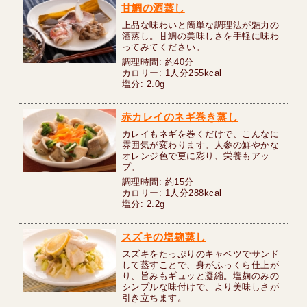
甘鯛の酒蒸し
上品な味わいと簡単な調理法が魅力の
酒蒸し。甘鯛の美味しさを手軽に味わ
ってみてください。
調理時間: 約40分
カロリー: 1人分255kcal
塩分: 2.0g
赤カレイのネギ巻き蒸し
カレイもネギを巻くだけで、こんなに
雰囲気が変わります。人参の鮮やかな
オレンジ色で更に彩り、栄養もアッ
プ。
調理時間: 約15分
カロリー: 1人分288kcal
塩分: 2.2g
スズキの塩麹蒸し
スズキをたっぷりのキャベツでサンド
して蒸すことで、身がふっくら仕上が
り、旨みもギュッと凝縮。塩麹のみの
シンプルな味付けで、より美味しさが
引き立ちます。