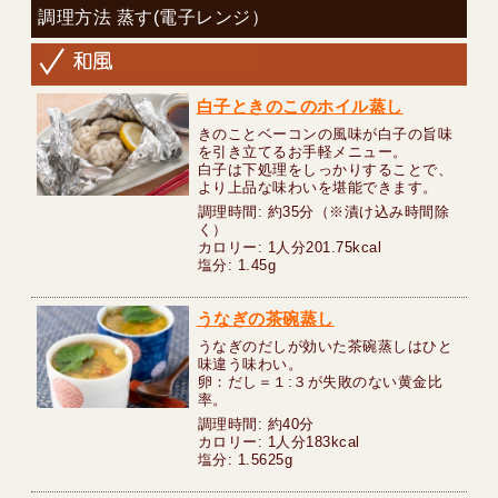
調理方法 蒸す(電子レンジ）
白子ときのこのホイル蒸し
きのことベーコンの風味が白子の旨味
を引き立てるお手軽メニュー。
白子は下処理をしっかりすることで、
より上品な味わいを堪能できます。
調理時間: 約35分（※漬け込み時間除
く）
カロリー: 1人分201.75kcal
塩分: 1.45g
うなぎの茶碗蒸し
うなぎのだしが効いた茶碗蒸しはひと
味違う味わい。
卵：だし＝１:３が失敗のない黄金比
率。
調理時間: 約40分
カロリー: 1人分183kcal
塩分: 1.5625g