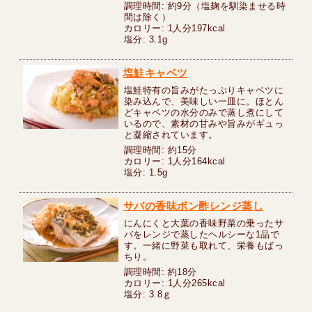
調理時間: 約9分（塩麹を馴染ませる時
間は除く）
カロリー: 1人分197kcal
塩分: 3.1g
塩鮭キャベツ
塩鮭特有の旨みがたっぷりキャベツに
染み込んで、美味しい一皿に。ほとん
どキャベツの水分のみで蒸し煮にして
いるので、素材の甘みや旨みがギュっ
と凝縮されています。
調理時間: 約15分
カロリー: 1人分164kcal
塩分: 1.5g
サバの香味ポン酢レンジ蒸し
にんにくと大葉の香味野菜の乗ったサ
バをレンジで蒸したヘルシーな1品で
す。一緒に野菜も取れて、栄養もばっ
ちり。
調理時間: 約18分
カロリー: 1人分265kcal
塩分: 3.8ｇ