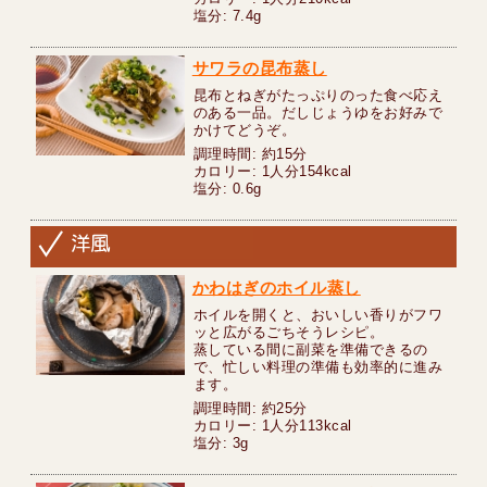
塩分: 7.4g
サワラの昆布蒸し
昆布とねぎがたっぷりのった食べ応え
のある一品。だしじょうゆをお好みで
かけてどうぞ。
調理時間: 約15分
カロリー: 1人分154kcal
塩分: 0.6g
かわはぎのホイル蒸し
ホイルを開くと、おいしい香りがフワ
ッと広がるごちそうレシピ。
蒸している間に副菜を準備できるの
で、忙しい料理の準備も効率的に進み
ます。
調理時間: 約25分
カロリー: 1人分113kcal
塩分: 3g