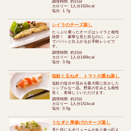
調理時間: 約15分
カロリー: 1人分162kcal
塩分: 1.7g
シイラのチーズ蒸し
たっぷり乗ったチーズはシイラと相性
抜群！ 豪華な見た目なのに、レンジ
でパパッと仕上がるお手軽レシピで
す。
調理時間: 約15分
カロリー: 1人分168kcal
塩分: 3.0g
塩鮭と玉ねぎ、トマトの重ね蒸し
塩鮭の塩分や旨みを最大限に生かした
シンプルな一品。野菜の甘みとも相性
良く、美味しくいただけます。
調理時間: 約15分
カロリー: 1人分151kcal
塩分: 0.5g
うなぎと厚揚げのチーズ蒸し
見た目にもボリュームがあり食べ応え