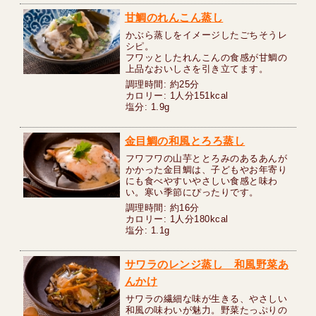
甘鯛のれんこん蒸し
かぶら蒸しをイメージしたごちそうレ
シピ。
フワッとしたれんこんの食感が甘鯛の
上品なおいしさを引き立てます。
調理時間: 約25分
カロリー: 1人分151kcal
塩分: 1.9g
金目鯛の和風とろろ蒸し
フワフワの山芋ととろみのあるあんが
かかった金目鯛は、子どもやお年寄り
にも食べやすいやさしい食感と味わ
い。寒い季節にぴったりです。
調理時間: 約16分
カロリー: 1人分180kcal
塩分: 1.1g
サワラのレンジ蒸し 和風野菜あ
んかけ
サワラの繊細な味が生きる、やさしい
和風の味わいが魅力。野菜たっぷりの