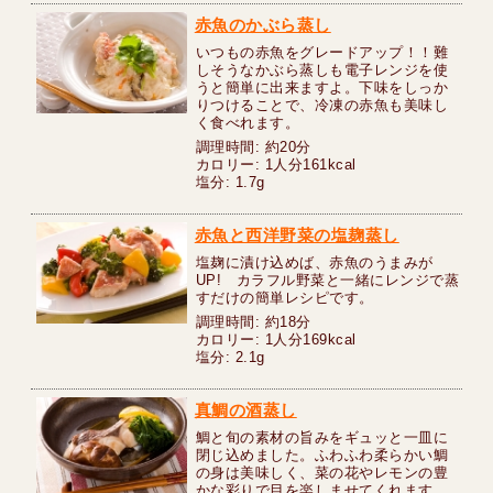
赤魚のかぶら蒸し
いつもの赤魚をグレードアップ！！難
しそうなかぶら蒸しも電子レンジを使
うと簡単に出来ますよ。下味をしっか
りつけることで、冷凍の赤魚も美味し
く食べれます。
調理時間: 約20分
カロリー: 1人分161kcal
塩分: 1.7g
赤魚と西洋野菜の塩麹蒸し
塩麹に漬け込めば、赤魚のうまみが
UP! カラフル野菜と一緒にレンジで蒸
すだけの簡単レシピです。
調理時間: 約18分
カロリー: 1人分169kcal
塩分: 2.1g
真鯛の酒蒸し
鯛と旬の素材の旨みをギュッと一皿に
閉じ込めました。ふわふわ柔らかい鯛
の身は美味しく、菜の花やレモンの豊
かな彩りで目を楽しませてくれます。