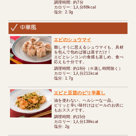
調理時間: 約7分
カロリー: 1人分88kcal
塩分: 2.3g
エビのシュウマイ
難しそうに思えるシュウマイも、具材
を包んで包めば後は蒸すだけ！
エビとレンコンの食感も楽しめ、食べ
応えも十分です。
調理時間: 約18分（※蒸し時間除く）
カロリー: 1人分211kcal
塩分: 1.7g
エビと豆苗のピリ辛蒸し
油を使わない、ヘルシーな一品。
ピリッと辛い味付けはビールのお供に
もおススメです。
調理時間: 約15分
カロリー: 1人分139kcal
塩分: 2g