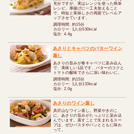
充分ですが、実はレンジを使った簡単
レシピ。厚揚げに一工夫加えること
で、時短と美味しさの両面でレベルア
ップさせています。
調理時間: 約15分
カロリー: 1人分530kcal
塩分: 4.4g
あさりとキャベツのバターワイン
蒸し
あさりの旨みが春キャベツに染み込ん
で、美味しい1品です。バターのコクと
トマトの酸味でさらに深い味わいに。
調理時間: 約15分
カロリー: 1人分133kcal
塩分: 2.0g
あさりのワイン蒸し
具沢山なワイン蒸し。野菜やきのこ
に、あさりの旨みがたっぷりと染み込
んでいます。蒸すことで生まれるスー
プは、ぜひパスタやパンとともに味わ
って。