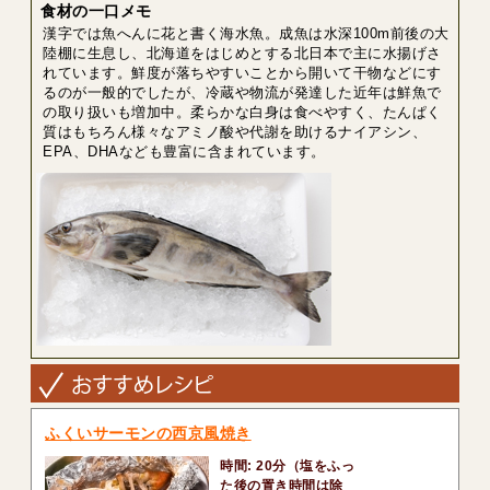
食材の一口メモ
漢字では魚へんに花と書く海水魚。成魚は水深100m前後の大
陸棚に生息し、北海道をはじめとする北日本で主に水揚げさ
れています。鮮度が落ちやすいことから開いて干物などにす
るのが一般的でしたが、冷蔵や物流が発達した近年は鮮魚で
の取り扱いも増加中。柔らかな白身は食べやすく、たんぱく
質はもちろん様々なアミノ酸や代謝を助けるナイアシン、
EPA、DHAなども豊富に含まれています。
ふくいサーモンの西京風焼き
時間: 20分（塩をふっ
た後の置き時間は除