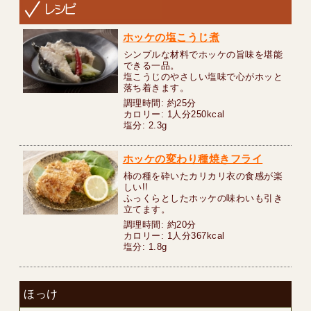
ホッケの塩こうじ煮
シンプルな材料でホッケの旨味を堪能
できる一品。
塩こうじのやさしい塩味で心がホッと
落ち着きます。
調理時間: 約25分
カロリー: 1人分250kcal
塩分: 2.3g
ホッケの変わり種焼きフライ
柿の種を砕いたカリカリ衣の食感が楽
しい!!
ふっくらとしたホッケの味わいも引き
立てます。
調理時間: 約20分
カロリー: 1人分367kcal
塩分: 1.8g
ほっけ