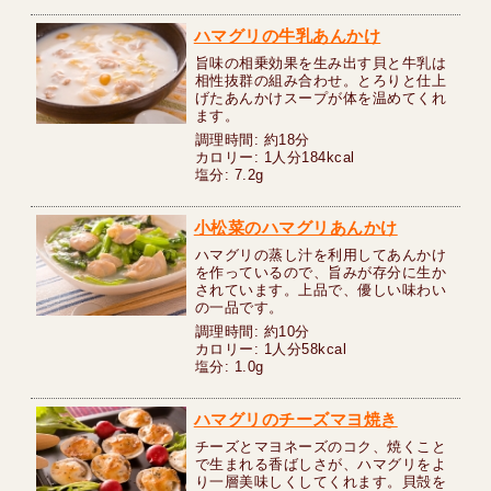
ハマグリの牛乳あんかけ
旨味の相乗効果を生み出す貝と牛乳は
相性抜群の組み合わせ。とろりと仕上
げたあんかけスープが体を温めてくれ
ます。
調理時間: 約18分
カロリー: 1人分184kcal
塩分: 7.2g
小松菜のハマグリあんかけ
ハマグリの蒸し汁を利用してあんかけ
を作っているので、旨みが存分に生か
されています。上品で、優しい味わい
の一品です。
調理時間: 約10分
カロリー: 1人分58kcal
塩分: 1.0g
ハマグリのチーズマヨ焼き
チーズとマヨネーズのコク、焼くこと
で生まれる香ばしさが、ハマグリをよ
り一層美味しくしてくれます。貝殻を