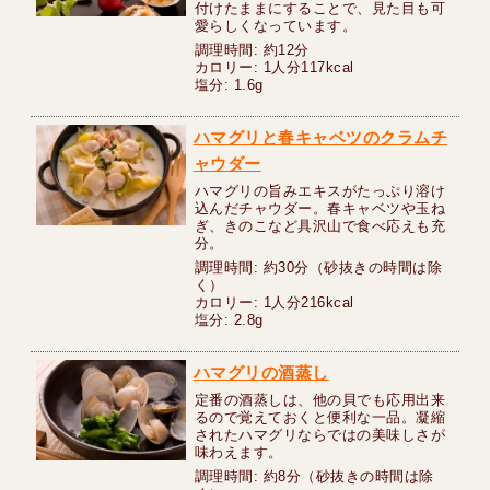
付けたままにすることで、見た目も可
愛らしくなっています。
調理時間: 約12分
カロリー: 1人分117kcal
塩分: 1.6g
ハマグリと春キャベツのクラムチ
ャウダー
ハマグリの旨みエキスがたっぷり溶け
込んだチャウダー。春キャベツや玉ね
ぎ、きのこなど具沢山で食べ応えも充
分。
調理時間: 約30分（砂抜きの時間は除
く）
カロリー: 1人分216kcal
塩分: 2.8g
ハマグリの酒蒸し
定番の酒蒸しは、他の貝でも応用出来
るので覚えておくと便利な一品。凝縮
されたハマグリならではの美味しさが
味わえます。
調理時間: 約8分（砂抜きの時間は除