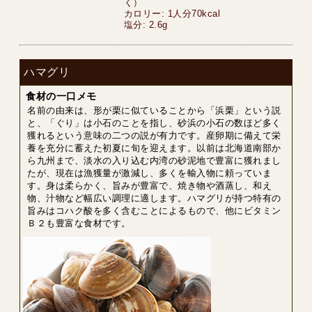
く）
カロリー: 1人分70kcal
塩分: 2.6g
ハマグリ
食材の一口メモ
名前の由来は、形が栗に似ていることから「浜栗」という説
と、「ぐり」は小石のことを指し、砂浜の小石の数ほど多く
獲れるという意味の二つの説が有力です。産卵期に備えて栄
養を充分に蓄えた初夏に旬を迎えます。以前は北海道南部か
ら九州まで、淡水の入り込む内湾の砂泥地で豊富に獲れまし
たが、現在は漁獲量が激減し、多くを輸入物に頼っていま
す。身は柔らかく、旨みが豊富で、焼き物や酒蒸し、和え
物、汁物など幅広い調理に適します。ハマグリが持つ特有の
旨みはコハク酸を多く含むことによるもので、他にビタミン
Ｂ２も豊富な食材です。