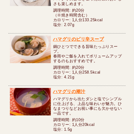
さも楽しめます。
調理時間: 約20分
（※焼き時間含む）
カロリー: 1人分133.25kcal
塩分: 2.07g
ハマグリのピリ辛スープ
鍋ひとつでできる旨味たっぷりスー
プ。
春雨やご飯を入れてボリュームアップ
するのもおすすめです。
調理時間: 約20分
カロリー: 1人分258.5kcal
塩分: 4.21g
ハマグリの潮汁
ハマグリから出たダシと塩でシンプル
に仕上げる、上品な味わいが魅力。ひ
なまつりなどお祝い事にも欠かせない
一品です。
調理時間: 約10分
カロリー: 1人分20kcal
塩分: 1.5g