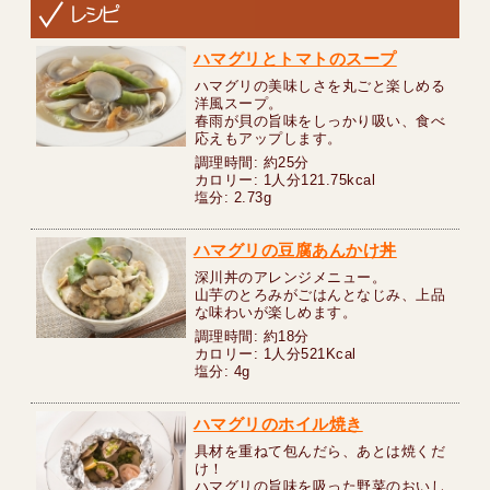
ハマグリとトマトのスープ
ハマグリの美味しさを丸ごと楽しめる
洋風スープ。
春雨が貝の旨味をしっかり吸い、食べ
応えもアップします。
調理時間: 約25分
カロリー: 1人分121.75kcal
塩分: 2.73g
ハマグリの豆腐あんかけ丼
深川丼のアレンジメニュー。
山芋のとろみがごはんとなじみ、上品
な味わいが楽しめます。
調理時間: 約18分
カロリー: 1人分521Kcal
塩分: 4g
ハマグリのホイル焼き
具材を重ねて包んだら、あとは焼くだ
け！
ハマグリの旨味を吸った野菜のおいし