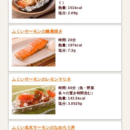
く）
熱量: 151kcal
塩分: 2.09g
ふくいサーモンの幽庵焼き
時間: 20分
熱量: 197kcal
塩分: 7.3g
ふくいサーモンのレモンマリネ
時間: 60分（魚・野菜
各々の置き時間含む）
熱量: 143.5kcal
塩分: 3.0525g
ふくい名水サーモンのなめろう丼