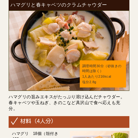
ハマグリと春キャベツのクラムチャウダー
調理時間30分（砂抜きの
時間は除く）
1人あたり216kcal
塩分2.8g
ハマグリの旨みエキスがたっぷり溶け込んだチャウダー。
春キャベツや玉ねぎ、きのこなど具沢山で食べ応えも充
分。
ハマグリ 18個（殻付き