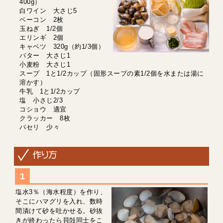
400g）
白ワイン 大さじ5
ベーコン 2枚
玉ねぎ 1/2個
エリンギ 2個
キャベツ 320g（約1/3個）
バター 大さじ1
小麦粉 大さじ1
スープ 1と1/2カップ（固形スープの素1/2個を水または湯に
溶かす）
牛乳 1と1/2カップ
塩 小さじ2/3
コショウ 適宜
クラッカー 8枚
パセリ 少々
塩水3％（海水程度）を作り、
そこにハマグリを入れ、数時
間漬けて砂を吐かせる。砂抜
きが終わったら貝殻同士をこ