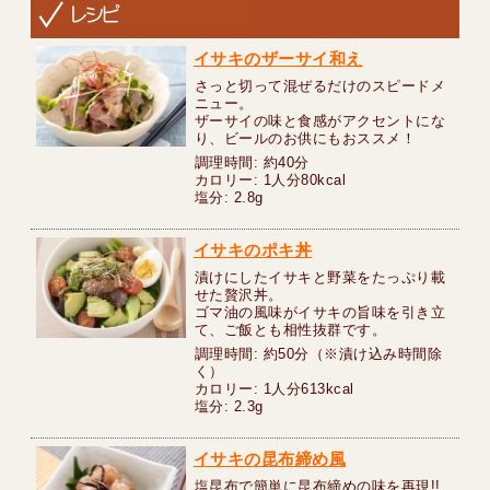
イサキのザーサイ和え
さっと切って混ぜるだけのスピードメ
ニュー。
ザーサイの味と食感がアクセントにな
り、ビールのお供にもおススメ！
調理時間: 約40分
カロリー: 1人分80kcal
塩分: 2.8g
イサキのポキ丼
漬けにしたイサキと野菜をたっぷり載
せた贅沢丼。
ゴマ油の風味がイサキの旨味を引き立
て、ご飯とも相性抜群です。
調理時間: 約50分（※漬け込み時間除
く）
カロリー: 1人分613kcal
塩分: 2.3g
イサキの昆布締め風
塩昆布で簡単に昆布締めの味を再現!!