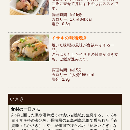
ご飯に乗せて丼にするのもおススメで
す。
調理時間: 約15分
カロリー: 1人分84kcal
塩分: 0.8g
イサキの味噌焼き
焼いた味噌の風味が食欲をそそる一
品。
さっぱりとしたイサキの旨味が引き立
ち、ご飯が進みます。
調理時間: 約15分
カロリー: 1人分156kcal
塩分: 1.9g
いさき
食材の一口メモ
外洋に面した磯や沿岸近くの浅い岩礁域に生息する、スズキ
目イサキ科の海水魚。長崎県の五島列島北部で獲られた「値
賀咲（ちかさき）」や、紀州灘で獲られた「紀州いさぎ」な