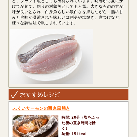
ど、ブランド魚としても出荷されています。晩春から夏にか
けてが旬で、釣りの対象魚としても人気。大きなものの方が
味が良いとされ、白身魚らしい淡白さを持ちながら、脂の甘
みと旨味が凝縮された味わいは刺身や塩焼き、煮つけなど、
様々な調理法で親しまれています。
ふくいサーモンの西京風焼き
時間: 20分（塩をふっ
た後の置き時間は除
く）
熱量: 151kcal