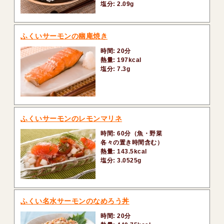
塩分: 2.09g
ふくいサーモンの幽庵焼き
時間: 20分
熱量: 197kcal
塩分: 7.3g
ふくいサーモンのレモンマリネ
時間: 60分（魚・野菜
各々の置き時間含む）
熱量: 143.5kcal
塩分: 3.0525g
ふくい名水サーモンのなめろう丼
時間: 20分