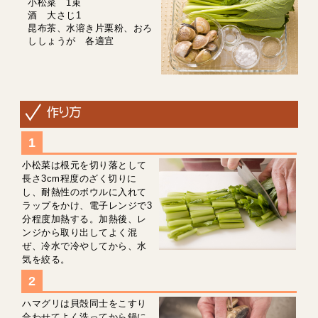
小松菜 1束
酒 大さじ1
昆布茶、水溶き片栗粉、おろ
ししょうが 各適宜
小松菜は根元を切り落として
長さ3cm程度のざく切りに
し、耐熱性のボウルに入れて
ラップをかけ、電子レンジで3
分程度加熱する。加熱後、レ
ンジから取り出してよく混
ぜ、冷水で冷やしてから、水
気を絞る。
ハマグリは貝殻同士をこすり
合わせてよく洗ってから鍋に