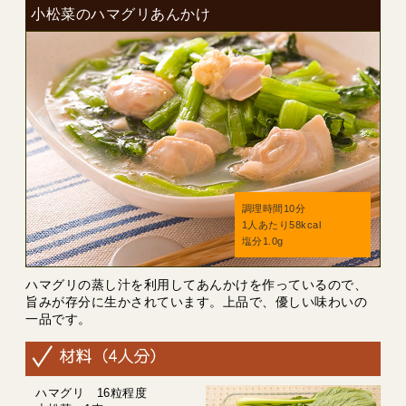
小松菜のハマグリあんかけ
調理時間10分
1人あたり58kcal
塩分1.0g
ハマグリの蒸し汁を利用してあんかけを作っているので、
旨みが存分に生かされています。上品で、優しい味わいの
一品です。
ハマグリ 16粒程度