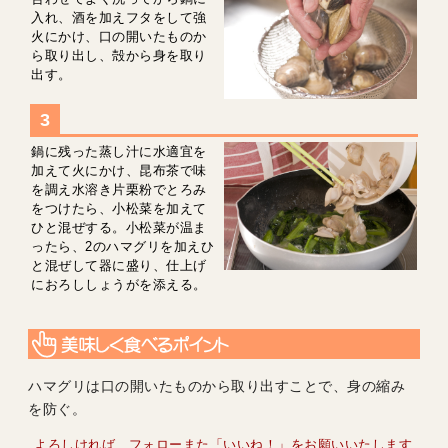
入れ、酒を加えフタをして強
火にかけ、口の開いたものか
ら取り出し、殻から身を取り
出す。
鍋に残った蒸し汁に水適宜を
加えて火にかけ、昆布茶で味
を調え水溶き片栗粉でとろみ
をつけたら、小松菜を加えて
ひと混ぜする。小松菜が温ま
ったら、2のハマグリを加えひ
と混ぜして器に盛り、仕上げ
におろししょうがを添える。
ハマグリは口の開いたものから取り出すことで、身の縮み
を防ぐ。
よろしければ、フォローまた「いいね！」をお願いいたします