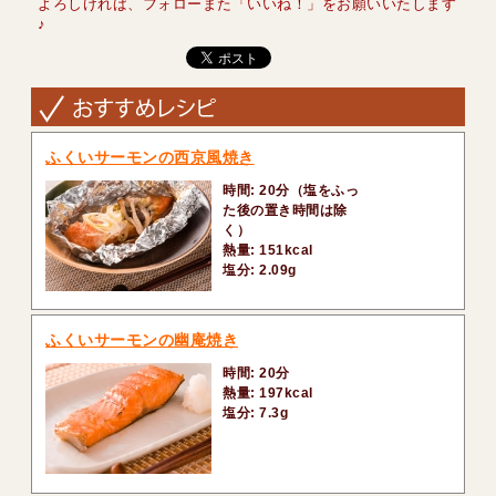
よろしければ、フォローまた「いいね！」をお願いいたします
♪
ふくいサーモンの西京風焼き
時間: 20分（塩をふっ
た後の置き時間は除
く）
熱量: 151kcal
塩分: 2.09g
ふくいサーモンの幽庵焼き
時間: 20分
熱量: 197kcal
塩分: 7.3g