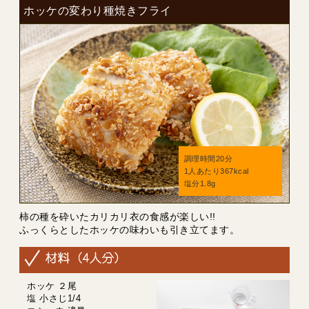
ホッケの変わり種焼きフライ
調理時間20分
1人あたり367kcal
塩分1.8g
柿の種を砕いたカリカリ衣の食感が楽しい!!
ふっくらとしたホッケの味わいも引き立てます。
ホッケ ２尾
塩 小さじ1/4