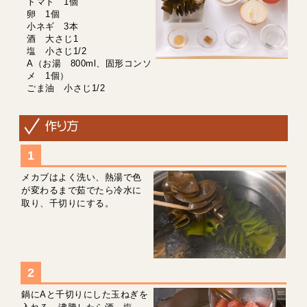
トマト 1個
卵 1個
小ネギ 3本
酒 大さじ1
塩 小さじ1/2
A（お湯 800ml、固形コンソ
メ 1個）
ごま油 小さじ1/2
メカブはよく洗い、熱湯で色
が変わるまで茹でたら冷水に
取り、千切りにする。
鍋にAと千切りにした玉ねぎを