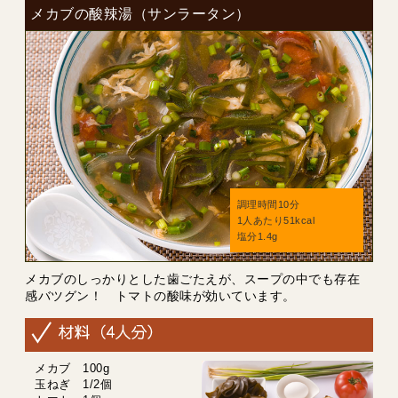
メカブの酸辣湯（サンラータン）
調理時間10分
1人あたり51kcal
塩分1.4g
メカブのしっかりとした歯ごたえが、スープの中でも存在
感バツグン！ トマトの酸味が効いています。
メカブ 100g
玉ねぎ 1/2個