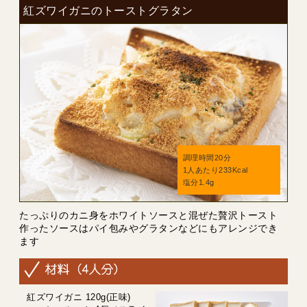
紅ズワイガニのトーストグラタン
調理時間20分
1人あたり233Kcal
塩分1.4g
たっぷりのカニ身をホワイトソースと混ぜた贅沢トースト
作ったソースはパイ包みやグラタンなどにもアレンジでき
ます
紅ズワイガニ 120g(正味)