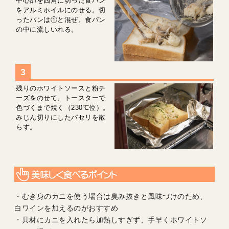
中心部を四角に切った食パン
をアルミホイルにのせる。切
ったパンは①と混ぜ、食パン
の中に流しいれる。
残りのホワイトソースと粉チ
ーズをのせて、トースターで
色づくまで焼く（230℃位）。
みじん切りにしたパセリを散
らす。
・むき身のカニを使う場合は臭み抜きと風味づけのため、
白ワインを加えるのがおすすめ
・具材にカニを入れたら加熱しすぎず、手早くホワイトソ