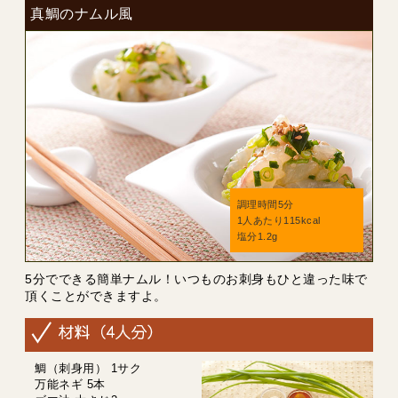
真鯛のナムル風
調理時間5分
1人あたり115kcal
塩分1.2g
5分でできる簡単ナムル！いつものお刺身もひと違った味で
頂くことができますよ。
鯛（刺身用） 1サク
万能ネギ 5本