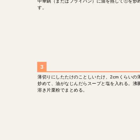
中華鍋（またはフライパン）に油を熱して①を炒
す。
薄切りにしたたけのことしいたけ、2cmくらいの
炒めて、油がなじんだらスープと塩を入れる。沸
溶き片栗粉でまとめる。