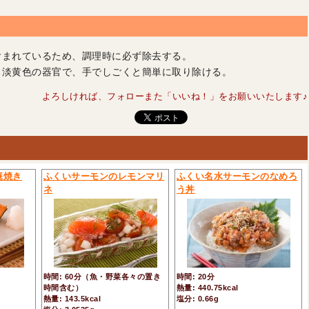
含まれているため、調理時に必ず除去する。
～淡黄色の器官で、手でしごくと簡単に取り除ける。
よろしければ、フォローまた「いいね！」をお願いいたします♪
庵焼き
ふくいサーモンのレモンマリ
ふくい名水サーモンのなめろ
ネ
う丼
時間: 60分（魚・野菜各々の置き
時間: 20分
時間含む）
熱量: 440.75kcal
熱量: 143.5kcal
塩分: 0.66g