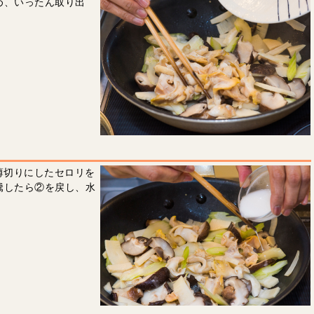
め、いったん取り出
薄切りにしたセロリを
騰したら②を戻し、水