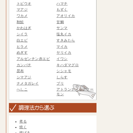
トビウオ
ハマチ
マアジ
もずく
ワカメ
アオリイカ
秋鮭
甘鯛
かわはぎ
サンマ
シイラ
塩丸イカ
白エビ
すきみたら
ヒラメ
マイカ
めぎす
ヤリイカ
アルゼンチン赤エビ
イワシ
カンパチ
キハダマグロ
昆布
シシャモ
シマアジ
しらす
ナメタガレイ
ブリ
へしこ
アトランティックサー
モン
煮る
焼く
揚げる