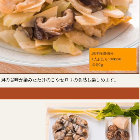
調理時間45分
1人あたり130kcal
塩分2g
。貝の旨味が染みたたけのこやセロリの食感も楽しめます。