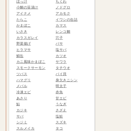
ほっけ
ちくわ
小鯛の笹漬け
ノドグロ
アイナメ
アカモク
たらこ
イワシの缶詰
かまぼこ
カマス
いさき
レンコ鯛
カラスガレイ
穴子
野菜揚げ
バサ
ヒラマサ
塩サバ
鯖缶
カツオ
カニ風味かまぼこ
サワラ
スモークサーモン
タチウオ
ツバス
バイ貝
ハマグリ
身欠きニシン
メバル
明太子
冷凍エビ
赤魚
あさり
甘エビ
鮎
うなぎ
カジキ
さざえ
サバ
塩鮭
シジミ
スズキ
スルメイカ
タコ