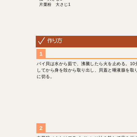
片栗粉 大さじ1
バイ貝は水から茹で、沸騰したら火を止める。10
してから身を殻から取り出し、貝蓋と唾液腺を取
に切る。