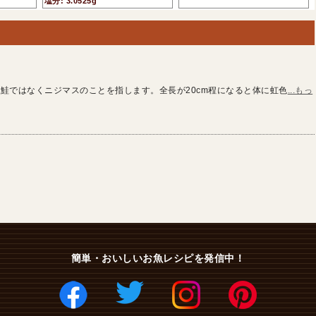
塩分: 3.0525g
鮭ではなくニジマスのことを指します。全長が20cm程になると体に虹色
...もっ
簡単・おいしいお魚レシピを発信中！