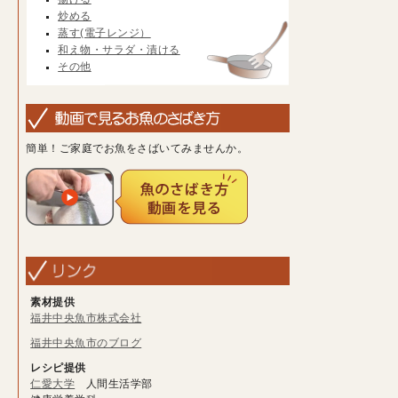
炒める
蒸す(電子レンジ）
和え物・サラダ・漬ける
その他
簡単！ご家庭でお魚をさばいてみませんか。
素材提供
福井中央魚市株式会社
福井中央魚市のブログ
レシピ提供
仁愛大学
人間生活学部