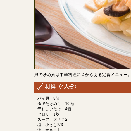
貝の炒め煮は中華料理に昔からある定番メニュー
バイ貝 8個
ゆでたけのこ 100g
干ししいたけ 4個
セロリ 1茎
スープ 大さじ2
塩 小さじ2/3
油 大さじ1