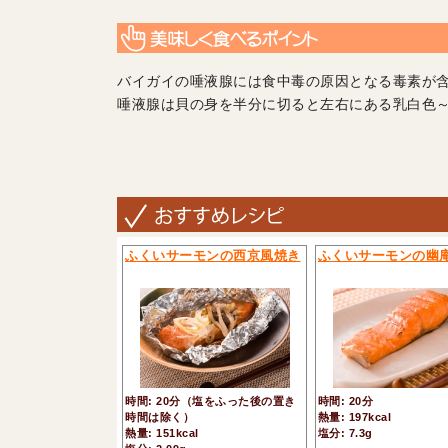
バイガイの唾液腺には食中毒の原因となる毒素が
唾液腺は貝の身を半分に切ると左右にある乳白色
ふくいサーモンの西京風焼き
ふくいサーモンの幽
時間: 20分（塩をふった後の置き
時間: 20分
時間は除く）
熱量: 197kcal
熱量: 151kcal
塩分: 7.3g