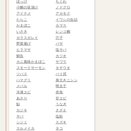
ほっけ
ちくわ
小鯛の笹漬け
ノドグロ
アイナメ
アカモク
たらこ
イワシの缶詰
かまぼこ
カマス
いさき
レンコ鯛
カラスガレイ
穴子
野菜揚げ
バサ
ヒラマサ
塩サバ
鯖缶
カツオ
カニ風味かまぼこ
サワラ
スモークサーモン
タチウオ
ツバス
バイ貝
ハマグリ
身欠きニシン
メバル
明太子
冷凍エビ
赤魚
あさり
甘エビ
鮎
うなぎ
カジキ
さざえ
サバ
塩鮭
シジミ
スズキ
スルメイカ
タコ