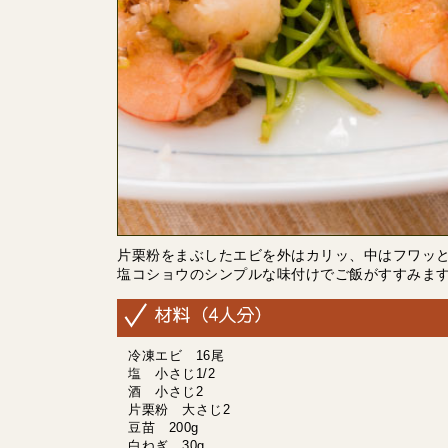
片栗粉をまぶしたエビを外はカリッ、中はフワッ
塩コショウのシンプルな味付けでご飯がすすみま
冷凍エビ 16尾
塩 小さじ1/2
酒 小さじ2
片栗粉 大さじ2
豆苗 200g
白ねぎ 30g