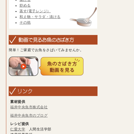
炒める
蒸す(電子レンジ）
和え物・サラダ・漬ける
その他
簡単！ご家庭でお魚をさばいてみませんか。
素材提供
福井中央魚市株式会社
福井中央魚市のブログ
レシピ提供
仁愛大学
人間生活学部