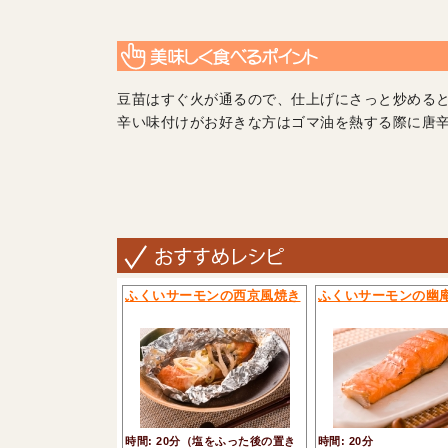
豆苗はすぐ火が通るので、仕上げにさっと炒める
辛い味付けがお好きな方はゴマ油を熱する際に唐
ふくいサーモンの西京風焼き
ふくいサーモンの幽
時間: 20分（塩をふった後の置き
時間: 20分