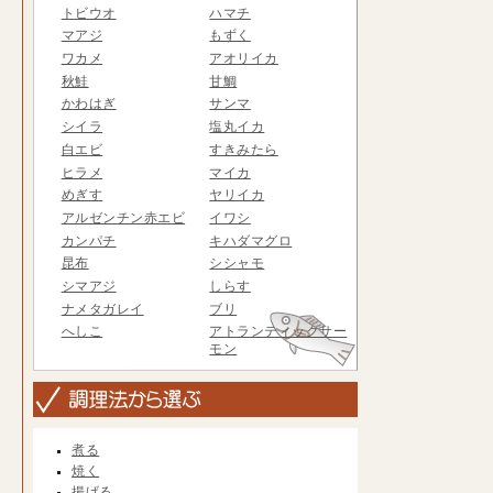
トビウオ
ハマチ
マアジ
もずく
ワカメ
アオリイカ
秋鮭
甘鯛
かわはぎ
サンマ
シイラ
塩丸イカ
白エビ
すきみたら
ヒラメ
マイカ
めぎす
ヤリイカ
アルゼンチン赤エビ
イワシ
カンパチ
キハダマグロ
昆布
シシャモ
シマアジ
しらす
ナメタガレイ
ブリ
へしこ
アトランティックサー
モン
煮る
焼く
揚げる