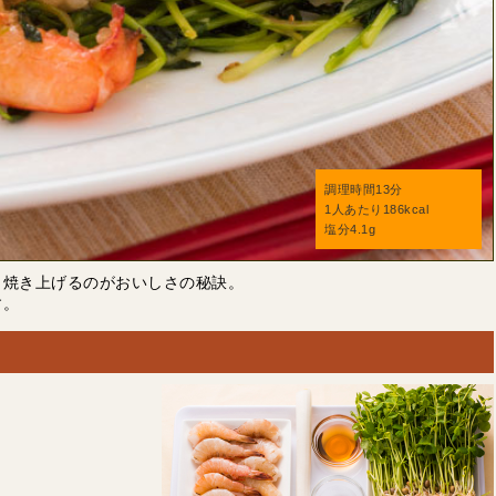
調理時間13分
1人あたり186kcal
塩分4.1g
と焼き上げるのがおいしさの秘訣。
す。