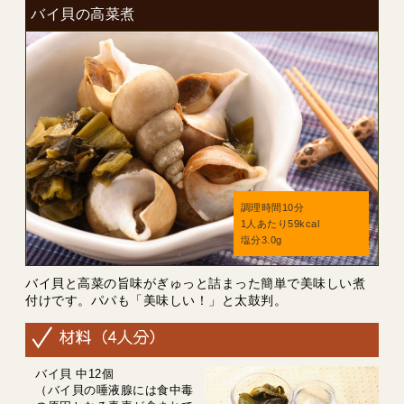
バイ貝の高菜煮
調理時間10分
1人あたり59kcal
塩分3.0g
バイ貝と高菜の旨味がぎゅっと詰まった簡単で美味しい煮
付けです。パパも「美味しい！」と太鼓判。
バイ貝 中12個
（バイ貝の唾液腺には食中毒