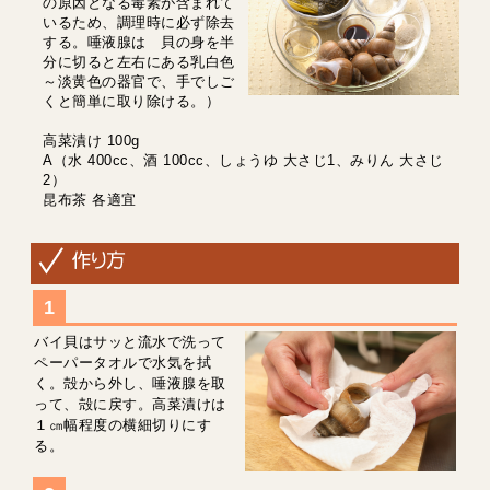
の原因となる毒素が含まれて
いるため、調理時に必ず除去
する。唾液腺は 貝の身を半
分に切ると左右にある乳白色
～淡黄色の器官で、手でしご
くと簡単に取り除ける。）
高菜漬け 100g
A（水 400cc、酒 100cc、しょうゆ 大さじ1、みりん 大さじ
2）
昆布茶 各適宜
バイ貝はサッと流水で洗って
ペーパータオルで水気を拭
く。殻から外し、唾液腺を取
って、殻に戻す。高菜漬けは
１㎝幅程度の横細切りにす
る。