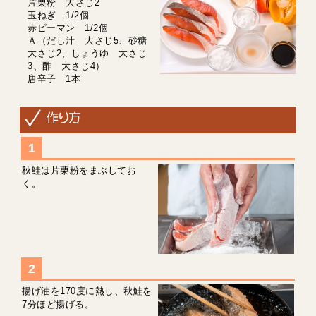
片栗粉 大さじ2
玉ねぎ 1/2個
赤ピーマン 1/2個
Ａ（だし汁 大さじ5、砂糖
大さじ2、しょうゆ 大さじ
3、酢 大さじ4）
唐辛子 1本
秋鮭は片栗粉をまぶしてお
く。
揚げ油を170度に熱し、秋鮭を
7分ほど揚げる。