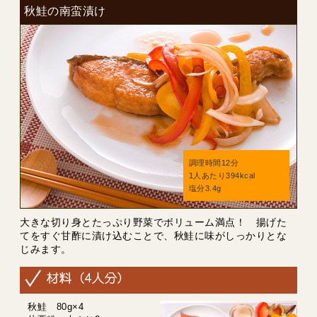
秋鮭の南蛮漬け
調理時間12分
1人あたり394kcal
塩分3.4g
大きな切り身とたっぷり野菜でボリューム満点！ 揚げた
てをすぐ甘酢に漬け込むことで、秋鮭に味がしっかりとな
じみます。
秋鮭 80g×4