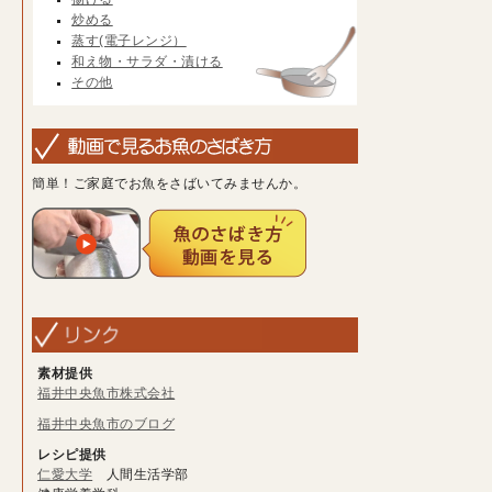
炒める
蒸す(電子レンジ）
和え物・サラダ・漬ける
その他
簡単！ご家庭でお魚をさばいてみませんか。
素材提供
福井中央魚市株式会社
福井中央魚市のブログ
レシピ提供
仁愛大学
人間生活学部