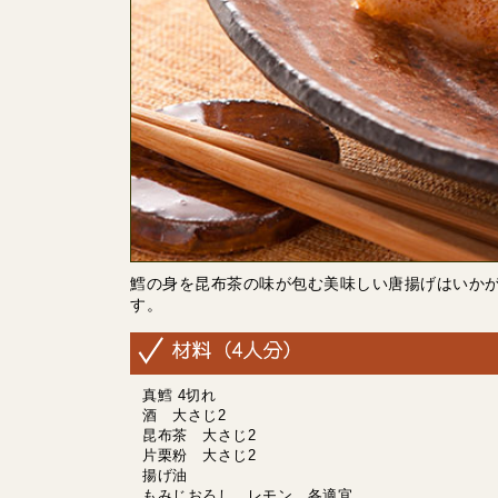
鱈の身を昆布茶の味が包む美味しい唐揚げはいか
す。
真鱈 4切れ
酒 大さじ2
昆布茶 大さじ2
片栗粉 大さじ2
揚げ油
もみじおろし、レモン 各適宜