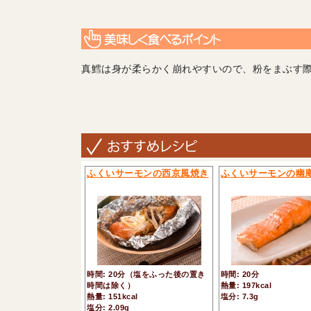
真鱈は身が柔らかく崩れやすいので、粉をまぶす
ふくいサーモンの西京風焼き
ふくいサーモンの幽
時間: 20分（塩をふった後の置き
時間: 20分
時間は除く）
熱量: 197kcal
熱量: 151kcal
塩分: 7.3g
塩分: 2.09g