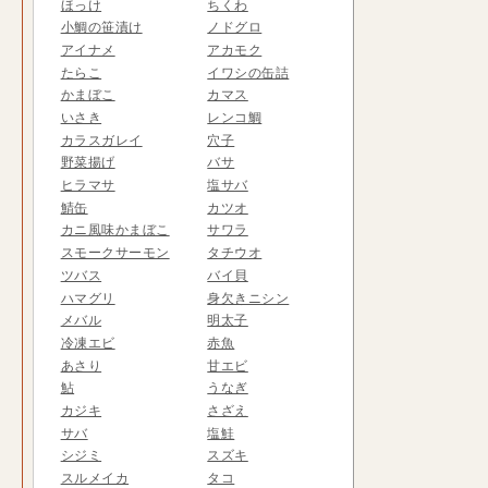
ほっけ
ちくわ
小鯛の笹漬け
ノドグロ
アイナメ
アカモク
たらこ
イワシの缶詰
かまぼこ
カマス
いさき
レンコ鯛
カラスガレイ
穴子
野菜揚げ
バサ
ヒラマサ
塩サバ
鯖缶
カツオ
カニ風味かまぼこ
サワラ
スモークサーモン
タチウオ
ツバス
バイ貝
ハマグリ
身欠きニシン
メバル
明太子
冷凍エビ
赤魚
あさり
甘エビ
鮎
うなぎ
カジキ
さざえ
サバ
塩鮭
シジミ
スズキ
スルメイカ
タコ