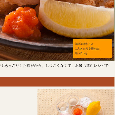
調理時間18分
1人あたり145kcal
塩分1.7g
が？あっさりした鱈だから、しつこくなくて、お箸も進むレシピで