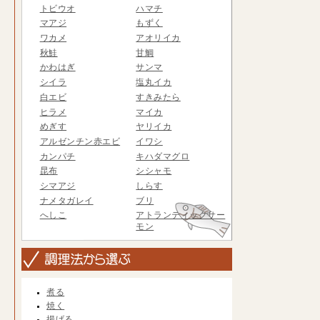
トビウオ
ハマチ
マアジ
もずく
ワカメ
アオリイカ
秋鮭
甘鯛
かわはぎ
サンマ
シイラ
塩丸イカ
白エビ
すきみたら
ヒラメ
マイカ
めぎす
ヤリイカ
アルゼンチン赤エビ
イワシ
カンパチ
キハダマグロ
昆布
シシャモ
シマアジ
しらす
ナメタガレイ
ブリ
へしこ
アトランティックサー
モン
煮る
焼く
揚げる