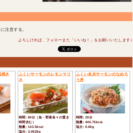
際に注意する。
よろしければ、フォローまた「いいね！」をお願いいたします♪
庵焼き
ふくいサーモンのレモンマリ
ふくい名水サーモンのなめろ
ネ
う丼
時間: 60分（魚・野菜各々の置き
時間: 20分
時間含む）
熱量: 440.75kcal
熱量: 143.5kcal
塩分: 0.66g
塩分: 3.0525g