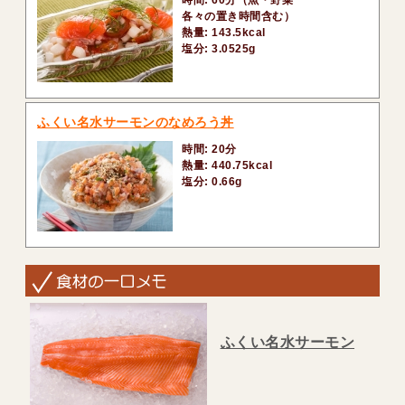
時間: 60分（魚・野菜
各々の置き時間含む）
熱量: 143.5kcal
塩分: 3.0525g
ふくい名水サーモンのなめろう丼
時間: 20分
熱量: 440.75kcal
塩分: 0.66g
ふくい名水サーモン