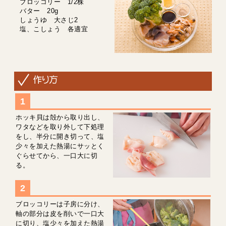
ブロッコリー 1/2株
バター 20g
しょうゆ 大さじ2
塩、こしょう 各適宜
ホッキ貝は殻から取り出し、
ワタなどを取り外して下処理
をし、半分に開き切って、塩
少々を加えた熱湯にサッとく
ぐらせてから、一口大に切
る。
ブロッコリーは子房に分け、
軸の部分は皮を削いで一口大
に切り、塩少々を加えた熱湯