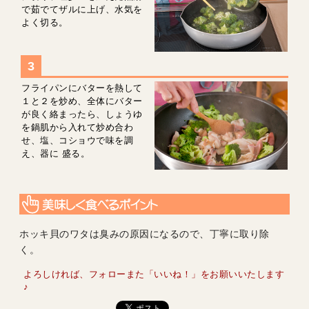
で茹でてザルに上げ、水気を
よく切る。
フライパンにバターを熱して
１と２を炒め、全体にバター
が良く絡まったら、しょうゆ
を鍋肌から入れて炒め合わ
せ、塩、コショウで味を調
え、器に 盛る。
ホッキ貝のワタは臭みの原因になるので、丁寧に取り除
く。
よろしければ、フォローまた「いいね！」をお願いいたします
♪