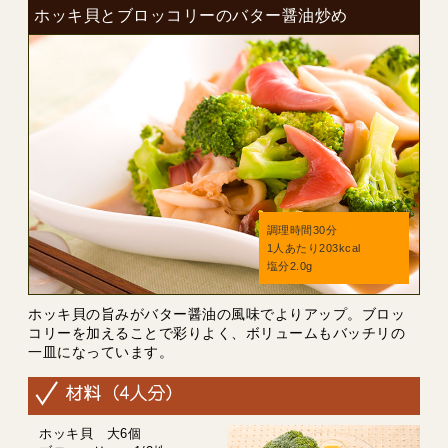
ホッキ貝とブロッコリーのバター醤油炒め
調理時間30分
1人あたり203kcal
塩分2.0g
ホッキ貝の旨みがバター醤油の風味でよりアップ。ブロッ
コリーを加えることで彩りよく、ボリュームもバッチリの
一皿になっています。
ホッキ貝 大6個