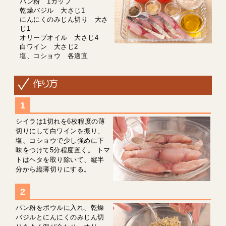
パン粉 1カップ
乾燥バジル 大さじ1
にんにくのみじん切り 大さ
じ1
オリーブオイル 大さじ4
白ワイン 大さじ2
塩、コショウ 各適宜
シイラは1切れを6枚程度の薄
切りにして白ワインを振り、
塩、コショウで少し強めに下
味をつけて5分程度置く。 トマ
トはヘタを取り除いて、縦半
分から縦薄切りにする。
パン粉をボウルに入れ、乾燥
バジルとにんにくのみじん切