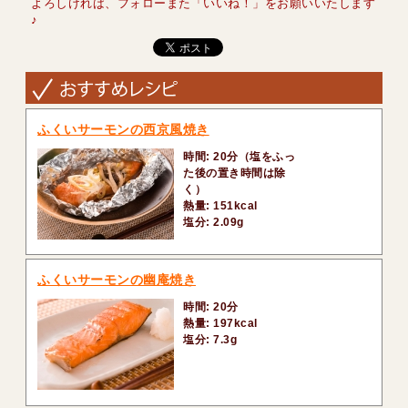
よろしければ、フォローまた「いいね！」をお願いいたします
♪
ふくいサーモンの西京風焼き
時間: 20分（塩をふっ
た後の置き時間は除
く）
熱量: 151kcal
塩分: 2.09g
ふくいサーモンの幽庵焼き
時間: 20分
熱量: 197kcal
塩分: 7.3g