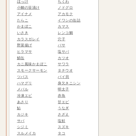
ほっけ
ちくわ
小鯛の笹漬け
ノドグロ
アイナメ
アカモク
たらこ
イワシの缶詰
かまぼこ
カマス
いさき
レンコ鯛
カラスガレイ
穴子
野菜揚げ
バサ
ヒラマサ
塩サバ
鯖缶
カツオ
カニ風味かまぼこ
サワラ
スモークサーモン
タチウオ
ツバス
バイ貝
ハマグリ
身欠きニシン
メバル
明太子
冷凍エビ
赤魚
あさり
甘エビ
鮎
うなぎ
カジキ
さざえ
サバ
塩鮭
シジミ
スズキ
スルメイカ
タコ