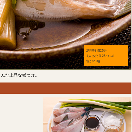
調理時間25分
1人あたり234kcal
塩分2.3g
込んだ上品な煮つけ。