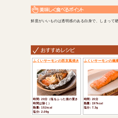
鮮度がいいものは透明感のある白身で、しまって
ふくいサーモンの西京風焼き
ふくいサーモンの幽
時間: 20分（塩をふった後の置き
時間: 20分
時間は除く）
熱量: 197kcal
熱量: 151kcal
塩分: 7.3g
塩分: 2.09g