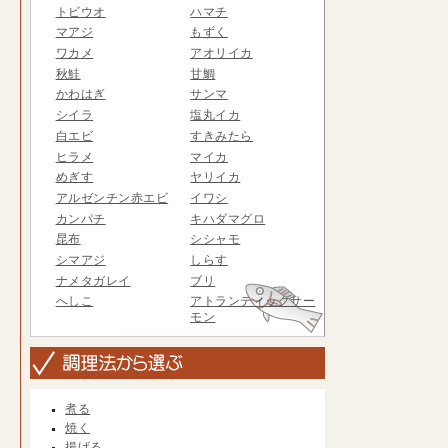
トビウオ
ハマチ
マアジ
もずく
ワカメ
アオリイカ
秋鮭
甘鯛
かわはぎ
サンマ
シイラ
塩丸イカ
白エビ
すきみたら
ヒラメ
マイカ
めぎす
ヤリイカ
アルゼンチン赤エビ
イワシ
カンパチ
キハダマグロ
昆布
シシャモ
シマアジ
しらす
ナメタガレイ
ブリ
へしこ
アトランティックサー
モン
煮る
焼く
揚げる