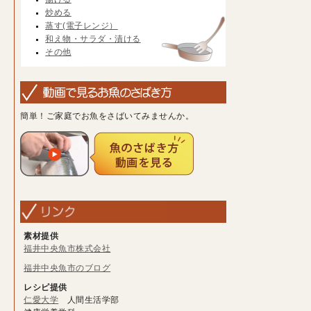
炒める
蒸す(電子レンジ）
和え物・サラダ・漬ける
その他
簡単！ご家庭でお魚をさばいてみませんか。
素材提供
福井中央魚市株式会社
福井中央魚市のブログ
レシピ提供
仁愛大学
人間生活学部