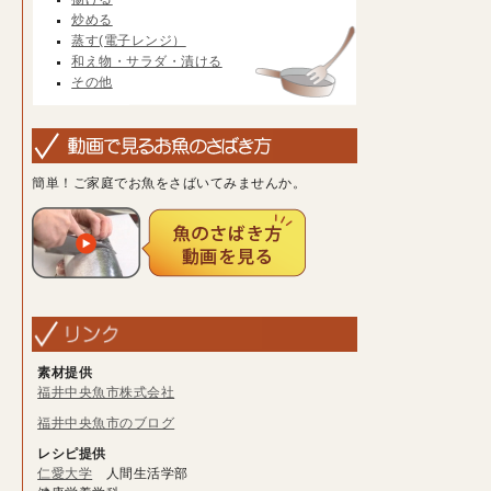
炒める
蒸す(電子レンジ）
和え物・サラダ・漬ける
その他
簡単！ご家庭でお魚をさばいてみませんか。
素材提供
福井中央魚市株式会社
福井中央魚市のブログ
レシピ提供
仁愛大学
人間生活学部