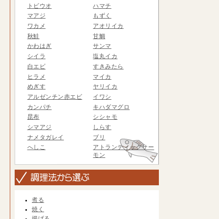
トビウオ
ハマチ
マアジ
もずく
ワカメ
アオリイカ
秋鮭
甘鯛
かわはぎ
サンマ
シイラ
塩丸イカ
白エビ
すきみたら
ヒラメ
マイカ
めぎす
ヤリイカ
アルゼンチン赤エビ
イワシ
カンパチ
キハダマグロ
昆布
シシャモ
シマアジ
しらす
ナメタガレイ
ブリ
へしこ
アトランティックサー
モン
煮る
焼く
揚げる