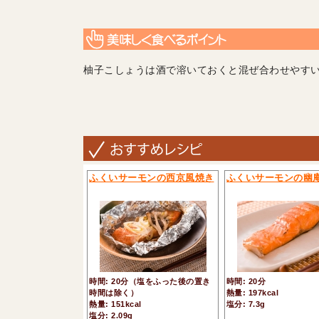
柚子こしょうは酒で溶いておくと混ぜ合わせやす
ふくいサーモンの西京風焼き
ふくいサーモンの幽
時間: 20分（塩をふった後の置き
時間: 20分
時間は除く）
熱量: 197kcal
熱量: 151kcal
塩分: 7.3g
塩分: 2.09g