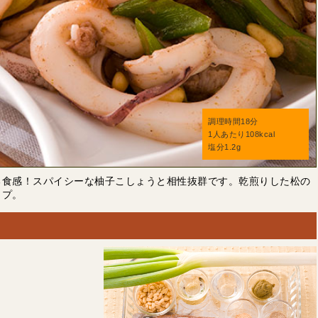
調理時間18分
1人あたり108kcal
塩分1.2g
る食感！スパイシーな柚子こしょうと相性抜群です。乾煎りした松の
ップ。