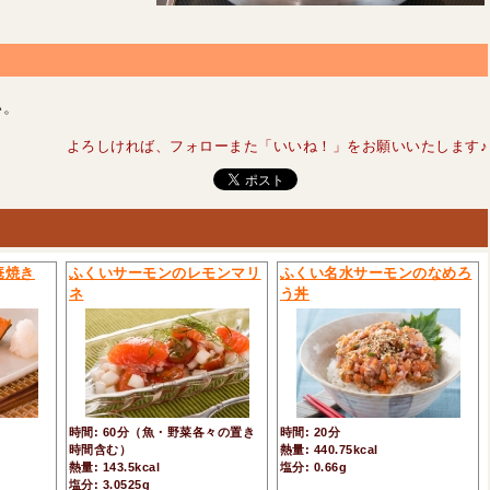
い。
よろしければ、フォローまた「いいね！」をお願いいたします♪
庵焼き
ふくいサーモンのレモンマリ
ふくい名水サーモンのなめろ
ネ
う丼
時間: 60分（魚・野菜各々の置き
時間: 20分
時間含む）
熱量: 440.75kcal
熱量: 143.5kcal
塩分: 0.66g
塩分: 3.0525g