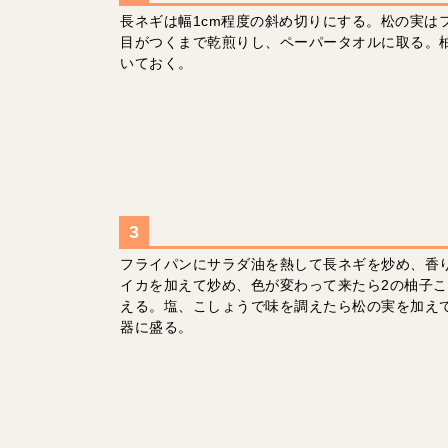
長ネギは幅1cm程度の斜め切りにする。松の実は
目がつくまで乾煎りし、ペーパータオルに取る。
いておく。
フライパンにサラダ油を熱して長ネギを炒め、香
イカを加えて炒め、色が変わって来たら2の柚子
える。塩、こしょうで味を調えたら松の実を加え
器に盛る。