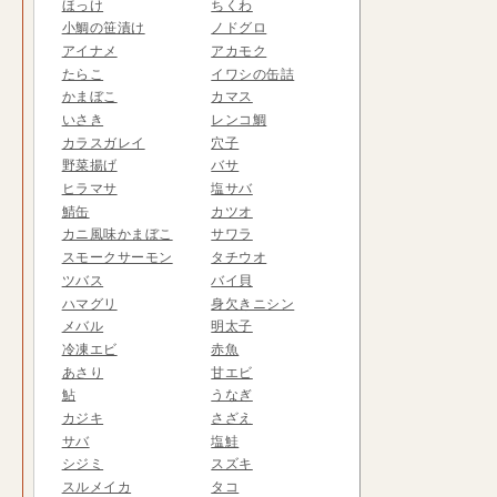
ほっけ
ちくわ
小鯛の笹漬け
ノドグロ
アイナメ
アカモク
たらこ
イワシの缶詰
かまぼこ
カマス
いさき
レンコ鯛
カラスガレイ
穴子
野菜揚げ
バサ
ヒラマサ
塩サバ
鯖缶
カツオ
カニ風味かまぼこ
サワラ
スモークサーモン
タチウオ
ツバス
バイ貝
ハマグリ
身欠きニシン
メバル
明太子
冷凍エビ
赤魚
あさり
甘エビ
鮎
うなぎ
カジキ
さざえ
サバ
塩鮭
シジミ
スズキ
スルメイカ
タコ