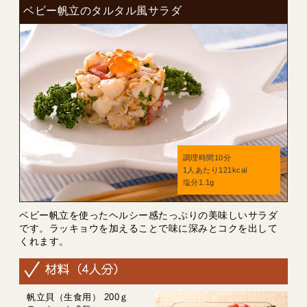
ベビー帆立のタルタル風サラダ
調理時間10分
1人あたり121kcal
塩分1.1g
ベビー帆立を使ったヘルシー感たっぷりの美味しいサラダ
です。ラッキョウを加えることで味に深みとコクを出して
くれます。
帆立貝（生食用） 200ｇ