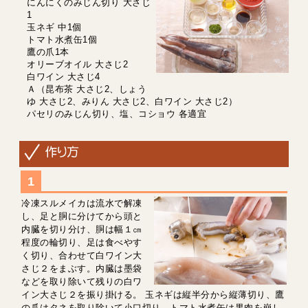
にんにくのみじん切り 大さじ
1
玉ネギ 中1個
トマト水煮缶1個
鷹の爪1本
オリーブオイル 大さじ2
白ワイン 大さじ4
Ａ（昆布茶 大さじ2、しょう
ゆ 大さじ2、みりん 大さじ2、白ワイン 大さじ2）
パセリのみじん切り、塩、コショウ 各適宜
冷凍スルメイカは流水で解凍
し、足と胴に分けてから頭と
内臓を切り分け、胴は幅１㎝
程度の輪切り、足は食べやす
く切り、合わせて白ワイン大
さじ２をまぶす。内臓は墨袋
などを取り除いて残りの白ワ
イン大さじ２を振り掛ける。 玉ネギは縦半分から縦薄切り、鷹
の爪はタネを取り除いて小口切り、トマト水煮缶は果肉を崩し