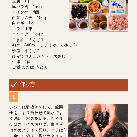
豆腐 1丁
豚バラ肉 150g
シイタケ 4個
白菜キムチ 150g
白ネギ 1本
ニラ １束
ニンニク 1かけ
ごま油 大さじ1
A(水 800ml、しょうゆ 小さじ2)
砂糖 小さじ2
好みでコチュジャン 大さじ1
生卵 4個
ご飯 または うどん
シジミは砂抜きをして、殻同
士をこすり合わせて流水でよ
く洗い、水気を切る。シイタ
ケはスライス切りに、白ネギ
は斜めスライス切り、ニラは3
～4cmに切り、豚バラ肉は大