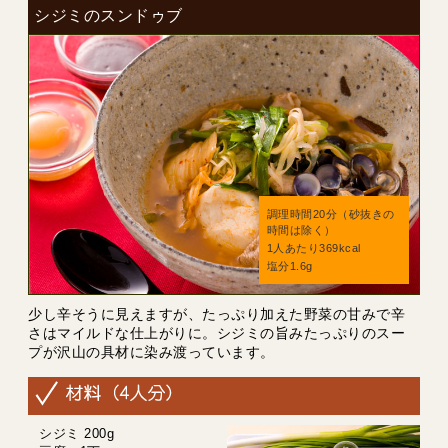
シジミのスンドゥブ
調理時間20分（砂抜きの
時間は除く）
1人あたり369kcal
塩分1.6g
少し辛そうに見えますが、たっぷり加えた野菜の甘みで辛
さはマイルドな仕上がりに。シジミの旨みたっぷりのスー
プが沢山の具材に染み渡っています。
シジミ 200g