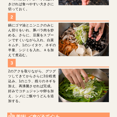
きければ食べやすい大きさに
切っておく。
鍋にゴマ油とニンニクのみじ
ん切りをいれ、豚バラ肉を炒
める。さらに、豆腐をスプー
ンですくいながら入れ、白菜
キムチ、1のシイタケ、ネギの
半量、シジミを入れ、Ａを加
えて煮込む。
2のアクを取りながら、グツグ
ツしてきてからさらに3分程煮
込み、1のニラ、残りのネギを
加え、再沸騰させれば完成。
好みでコチュジャンや卵を加
え、シメにご飯やうどんを追
加する。