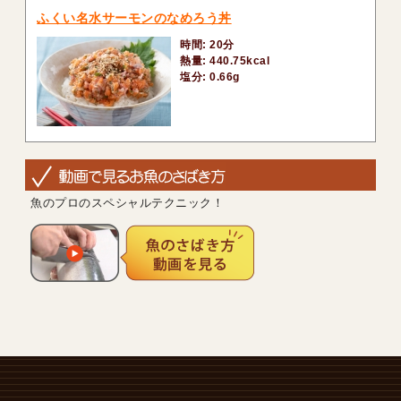
ふくい名水サーモンのなめろう丼
時間: 20分
熱量: 440.75kcal
塩分: 0.66g
魚のプロのスペシャルテクニック！