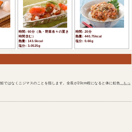
時間: 60分（魚・野菜各々の置き
時間: 20分
時間含む）
熱量: 440.75kcal
熱量: 143.5kcal
塩分: 0.66g
塩分: 3.0525g
鮭ではなくニジマスのことを指します。全長が20cm程になると体に虹色
...もっ