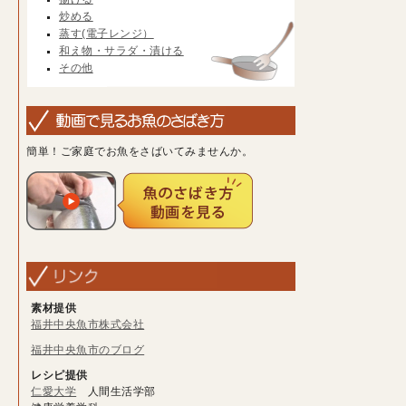
炒める
蒸す(電子レンジ）
和え物・サラダ・漬ける
その他
簡単！ご家庭でお魚をさばいてみませんか。
素材提供
福井中央魚市株式会社
福井中央魚市のブログ
レシピ提供
仁愛大学
人間生活学部