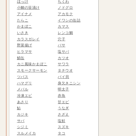
ほっけ
ちくわ
小鯛の笹漬け
ノドグロ
アイナメ
アカモク
たらこ
イワシの缶詰
かまぼこ
カマス
いさき
レンコ鯛
カラスガレイ
穴子
野菜揚げ
バサ
ヒラマサ
塩サバ
鯖缶
カツオ
カニ風味かまぼこ
サワラ
スモークサーモン
タチウオ
ツバス
バイ貝
ハマグリ
身欠きニシン
メバル
明太子
冷凍エビ
赤魚
あさり
甘エビ
鮎
うなぎ
カジキ
さざえ
サバ
塩鮭
シジミ
スズキ
スルメイカ
タコ