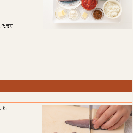
で代用可
切る。