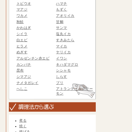
トビウオ
ハマチ
マアジ
もずく
ワカメ
アオリイカ
秋鮭
甘鯛
かわはぎ
サンマ
シイラ
塩丸イカ
白エビ
すきみたら
ヒラメ
マイカ
めぎす
ヤリイカ
アルゼンチン赤エビ
イワシ
カンパチ
キハダマグロ
昆布
シシャモ
シマアジ
しらす
ナメタガレイ
ブリ
へしこ
アトランティックサー
モン
煮る
焼く
揚げる