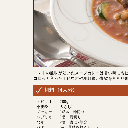
トマトの酸味が効いたスープカレーは暑い時にもピッ
ゴロっと入ったトビウオや夏野菜が食欲をそそり
トビウオ 200g
小麦粉 大さじ2
ズッキーニ 1/2本 輪切り
パプリカ 1個 薄切り
なす 2個 縦に2等分
バター 5g 具材を炒めるよう