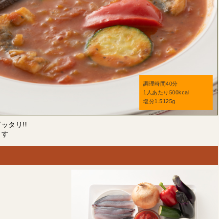
調理時間40分
1人あたり500kcal
塩分1.5125g
タリ!!
ます