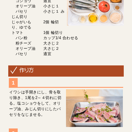
コショウ 適宜
オリーブ油 小さじ１
パセリ 小さじ１ み
じん切り
じゃがいも 2個 輪切
り、ゆでる
トマト 1個 輪切り
パン粉 カップ1/4 合わせる
粉チーズ 大さじ２
オリーブ油 大さじ２
パセリ 適宜
イワシは手開きにし、骨を取
り除き、1尾を2～４切れに切
る。塩コショウをして、オリ
ーブ油、みじん切りにしたパ
セリをなじませる。