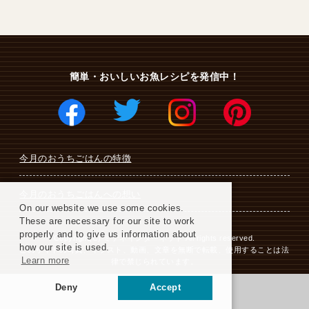
簡単・おいしいお魚レシピを発信中！
今月のおうちごはんの特徴
今月のおうちごはんへの想い
On our website we use some cookies.
These are necessary for our site to work
properly and to give us information about
Copyright(C) ミテネインターネット All rights reserved.
how our site is used.
このサイトの写真、イラスト、動画、文章を無断で転載、使用することは法
Learn more
律で禁じられています。
Deny
Accept