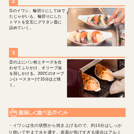
➀のイワシ、輪切りにしてゆで
たじゃがいも、輪切りにした
トマトを交互にグラタン皿に
詰めていく。
②の上にパン粉とチーズを合
わせてふりかけ、オリーブ油
を回しかける。200℃のオーブ
ン(トースター)で15分ほど焼
く。
・イワシは生の状態から焼き上げるので、約15分はしっか
り焼いて中まで火を通す。表面が焦げすぎる場合はアルミ