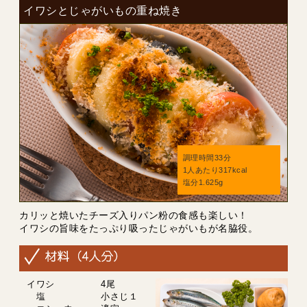
イワシとじゃがいもの重ね焼き
調理時間33分
1人あたり317kcal
塩分1.625g
カリッと焼いたチーズ入りパン粉の食感も楽しい！
イワシの旨味をたっぷり吸ったじゃがいもが名脇役。
イワシ 4尾
塩 小さじ１