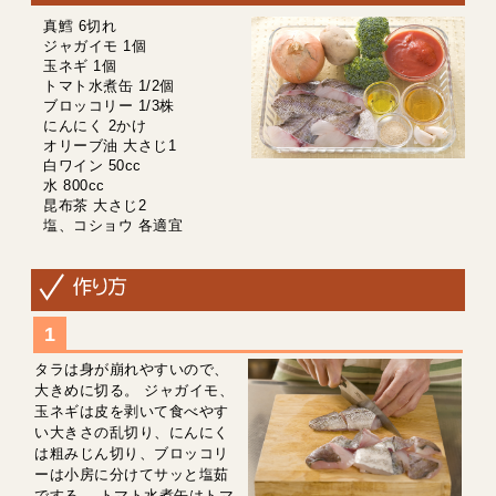
真鱈 6切れ
ジャガイモ 1個
玉ネギ 1個
トマト水煮缶 1/2個
ブロッコリー 1/3株
にんにく 2かけ
オリーブ油 大さじ1
白ワイン 50cc
水 800cc
昆布茶 大さじ2
塩、コショウ 各適宜
タラは身が崩れやすいので、
大きめに切る。 ジャガイモ、
玉ネギは皮を剥いて食べやす
い大きさの乱切り、にんにく
は粗みじん切り、ブロッコリ
ーは小房に分けてサッと塩茹
でする。 トマト水煮缶はトマ