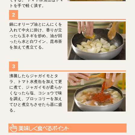
トを手で軽く潰す。
鍋にオリーブ油とにんにくを
入れて中火に掛け、香りが立
ったら玉ネギを炒め、油が回
ったら水と白ワイン、昆布茶
を加えて煮立てる。
沸騰したらジャガイモとタ
ラ、トマト水煮缶を加えて更
に煮て、ジャガイモが柔らか
くなったら塩、コショウで味
を調え、ブロッコリーを加え
てひと煮立ちさせたら器に盛
る。