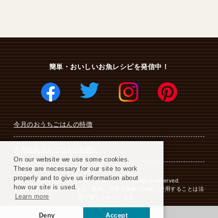
簡単・おいしいお魚レシピを発信中！
今月のおうちごはんの特徴
今月のおうちごはんへの想い
On our website we use some cookies.
These are necessary for our site to work
properly and to give us information about
Copyright(C) ミテネインターネット All rights reserved.
how our site is used.
このサイトの写真、イラスト、動画、文章を無断で転載、使用することは法
Learn more
律で禁じられています。
Deny
Accept