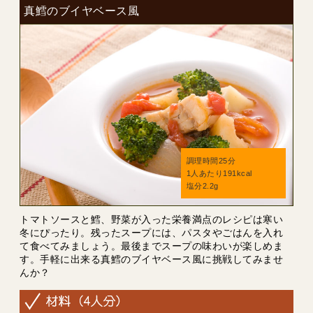
真鱈のブイヤベース風
調理時間25分
1人あたり191kcal
塩分2.2g
トマトソースと鱈、野菜が入った栄養満点のレシピは寒い
冬にぴったり。残ったスープには、パスタやごはんを入れ
て食べてみましょう。最後までスープの味わいが楽しめま
す。手軽に出来る真鱈のブイヤベース風に挑戦してみませ
んか？