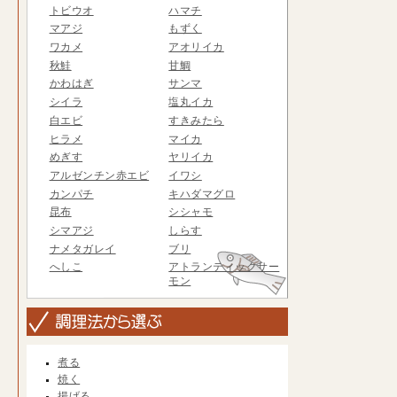
トビウオ
ハマチ
マアジ
もずく
ワカメ
アオリイカ
秋鮭
甘鯛
かわはぎ
サンマ
シイラ
塩丸イカ
白エビ
すきみたら
ヒラメ
マイカ
めぎす
ヤリイカ
アルゼンチン赤エビ
イワシ
カンパチ
キハダマグロ
昆布
シシャモ
シマアジ
しらす
ナメタガレイ
ブリ
へしこ
アトランティックサー
モン
煮る
焼く
揚げる