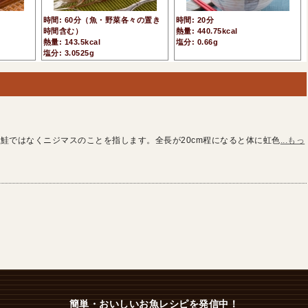
時間: 60分（魚・野菜各々の置き
時間: 20分
時間含む）
熱量: 440.75kcal
熱量: 143.5kcal
塩分: 0.66g
塩分: 3.0525g
鮭ではなくニジマスのことを指します。全長が20cm程になると体に虹色
...もっ
簡単・おいしいお魚レシピを発信中！