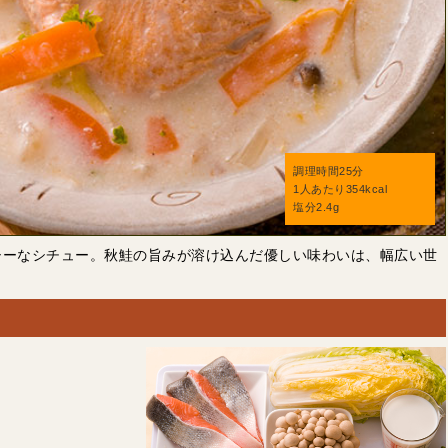
調理時間25分
1人あたり354kcal
塩分2.4g
シーなシチュー。秋鮭の旨みが溶け込んだ優しい味わいは、幅広い世