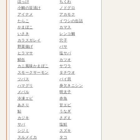
ほっけ
ちくわ
小鯛の笹漬け
ノドグロ
アイナメ
アカモク
たらこ
イワシの缶詰
かまぼこ
カマス
いさき
レンコ鯛
カラスガレイ
穴子
野菜揚げ
バサ
ヒラマサ
塩サバ
鯖缶
カツオ
カニ風味かまぼこ
サワラ
スモークサーモン
タチウオ
ツバス
バイ貝
ハマグリ
身欠きニシン
メバル
明太子
冷凍エビ
赤魚
あさり
甘エビ
鮎
うなぎ
カジキ
さざえ
サバ
塩鮭
シジミ
スズキ
スルメイカ
タコ