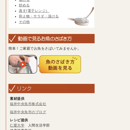
炒める
蒸す(電子レンジ）
和え物・サラダ・漬ける
その他
簡単！ご家庭でお魚をさばいてみませんか。
素材提供
福井中央魚市株式会社
福井中央魚市のブログ
レシピ提供
仁愛大学
人間生活学部