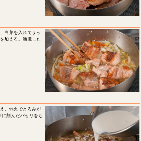
ン、白菜を入れてサッ
プを加える。沸騰した
加え、弱火でとろみが
げに刻んだパセリをち