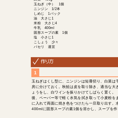
玉ねぎ（中） 1個
ニンジン 1/2本
しめじ 1パック
油 大さじ1
米粉 大さじ4
牛乳 400ml
固形スープの素 1個
塩 小さじ1
こしょう 少々
パセリ 適宜
玉ねぎはくし型に、ニンジンは短冊切り、白菜は
房に分けておく。秋鮭は皮を取り除き、適当な大
ょうをし、白ワインを振りかけてしばらく置く。
後、ペーパー等で軽く水気を拭き取って小麦粉を
に入れて両面に焼き色をつけたら一旦取り出す。
400mlに固形スープの素1個を溶かし、スープを