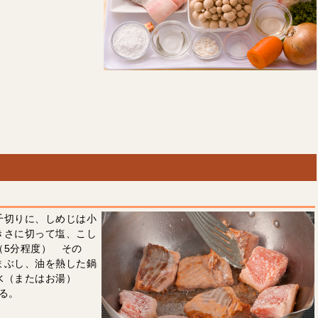
千切りに、しめじは小
きさに切って塩、こし
（5分程度） その
まぶし、油を熱した鍋
水（またはお湯）
作る。