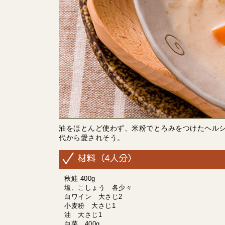
油をほとんど使わず、米粉でとろみをつけたヘル
代から愛されそう。
秋鮭 400g
塩、こしょう 各少々
白ワイン 大さじ2
小麦粉 大さじ1
油 大さじ1
白菜 400g