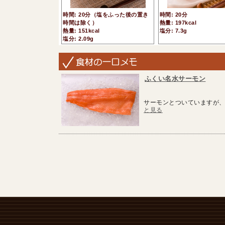
時間: 20分（塩をふった後の置き
時間: 20分
時間は除く）
熱量: 197kcal
熱量: 151kcal
塩分: 7.3g
塩分: 2.09g
ふくい名水サーモン
サーモンとついていますが、
と見る